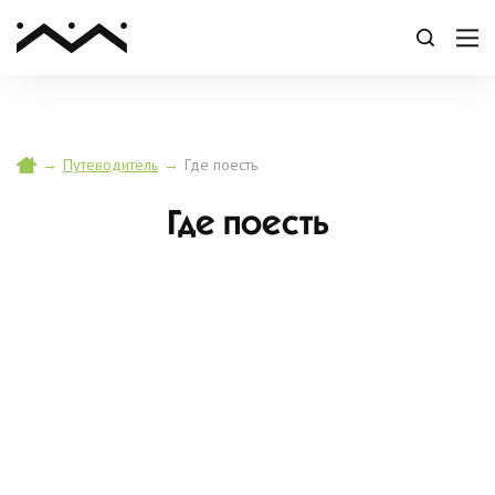
→
Путеводитель
→
Где поесть
Где поесть