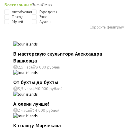
Всесезонные
Зима
Лето
Автобусная
Городская
Поход
Этно
Музей
Аудио
Сбросить фильтры
В мастерскую скульптора Александра
Вашковца
2,5 часа
8 000 рублей
От бухты до бухты
3,5 часа
40 000 рублей
А олени лучше!
2 часа
34 000 рублей
К солнцу Марчекана