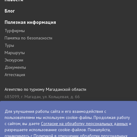
Блог
Полезная информация
Турфирмы
Памятка по безопасности
Туры
Маршруты
Экскурсии
Документы
Аттестация
Агентство по туризму Магаданской области
685099, г. Магадан, ул. Кольцевая, д. 66
tourism_49@mail.ru
8 (4132) 61-76-67
Для улучшения работы сайта и его взаимодействия с
пользователями мы используем cookie-файлы. Продолжая работу
Туристский информационный центр Магаданской области
с сайтом, вы даете
Согласие на обработку персональных данных
и
685000, г. Магадан, ул. Пролетарская, д. 11
разрешаете использование cookie-файлов. Пожалуйста,
visitkolyma@mail.ru
ознакомьтесь с
Политикой в отношении обработки персональных