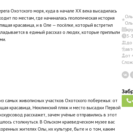
ерега Охотского моря, куда в начале XX века высадилась
Оль
ходит по местам, где начиналась геологическая история
Оль
пящая красавица, и в Оле — посёлке, который встретил
кр
складывается в единый рассказ о людях, которые приплыли
3-3
ми.
до
авт
от 
Слож
Забр
из самых живописных участков Охотского побережья: от
ящая красавица, Нюклинский пляж и место высадки Первой
скурсовод расскажет, зачем учёные отправились в этот
ишлось столкнуться. В Ольском краеведческом музее вас
коренных жителях Олы, их культуре, быте и о том, каким