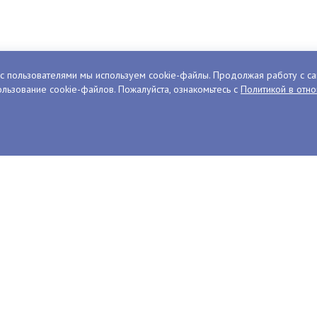
с пользователями мы используем cookie-файлы. Продолжая работу с са
льзование cookie-файлов. Пожалуйста, ознакомьтесь с
Политикой в отн
ДИКИЙ СЕВЕР
цей
Ресторан северной арктическо