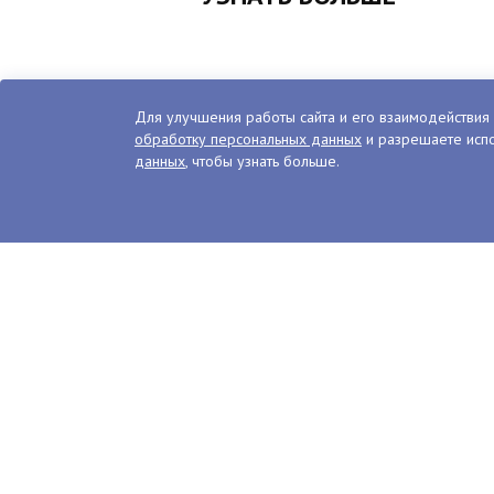
Для улучшения работы сайта и его взаимодействия 
обработку персональных данных
и разрешаете испо
данных
, чтобы узнать больше.
Пекарня СИННАБОН
Всемирной известные булочки с кори