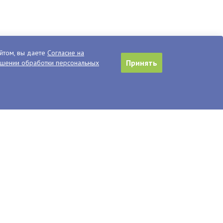
йтом, вы даете
Согласие на
Принять
ошении обработки персональных
й кухни