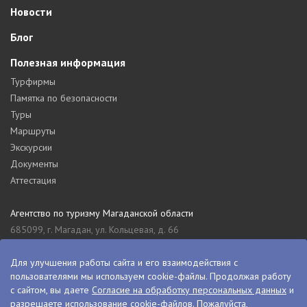
Новости
Блог
Полезная информация
Турфирмы
Памятка по безопасности
Туры
Маршруты
Экскурсии
Документы
Аттестация
Агентство по туризму Магаданской области
685099, г. Магадан, ул. Кольцевая, д. 66
tourism_49@mail.ru
8 (4132) 61-76-67
Для улучшения работы сайта и его взаимодействия с
пользователями мы используем cookie-файлы. Продолжая работу
Туристский информационный центр Магаданской области
с сайтом, вы даете
Согласие на обработку персональных данных
и
685000, г. Магадан, ул. Пролетарская, д. 11
разрешаете использование cookie-файлов. Пожалуйста,