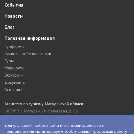
События
Новости
Блог
Полезная информация
Турфирмы
Памятка по безопасности
Туры
Маршруты
Экскурсии
Документы
Аттестация
Агентство по туризму Магаданской области
685099, г. Магадан, ул. Кольцевая, д. 66
tourism_49@mail.ru
8 (4132) 61-76-67
Для улучшения работы сайта и его взаимодействия с
пользователями мы используем cookie-файлы. Продолжая работу