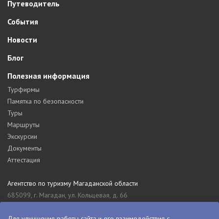
Путеводитель
События
Новости
Блог
Полезная информация
Турфирмы
Памятка по безопасности
Туры
Маршруты
Экскурсии
Документы
Аттестация
Агентство по туризму Магаданской области
685099, г. Магадан, ул. Кольцевая, д. 66
tourism_49@mail.ru
8 (4132) 61-76-67
Для улучшения работы сайта и его взаимодействия с