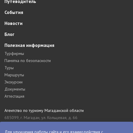
Путеводитель
События
Новости
Блог
Полезная информация
Турфирмы
Памятка по безопасности
Туры
Маршруты
Экскурсии
Документы
Аттестация
Агентство по туризму Магаданской области
685099, г. Магадан, ул. Кольцевая, д. 66
tourism_49@mail.ru
8 (4132) 61-76-67
Для улучшения работы сайта и его взаимодействия с