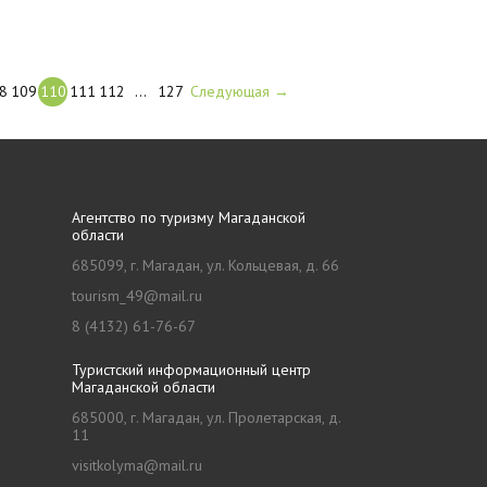
8
109
110
111
112
…
127
Следующая →
Агентство по туризму Магаданской
области
685099, г. Магадан, ул. Кольцевая, д. 66
tourism_49@mail.ru
8 (4132) 61-76-67
Туристский информационный центр
Магаданской области
685000, г. Магадан, ул. Пролетарская, д.
11
visitkolyma@mail.ru