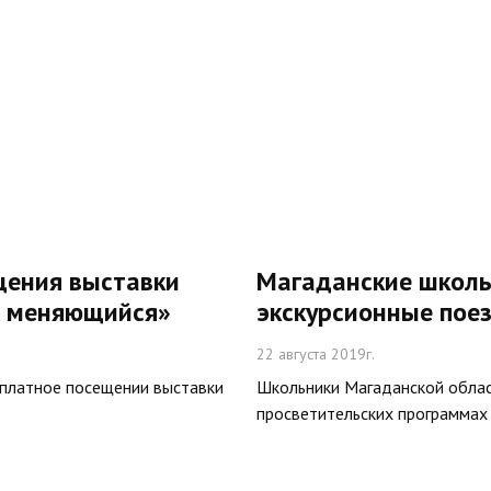
щения выставки
Магаданские школь
ж меняющийся»
экскурсионные поез
22 августа 2019г.
есплатное посещении выставки
Школьники Магаданской област
просветительских программах