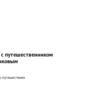
 с путешественником
нковым
 о путешествиях