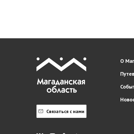
О Маг
Путе
Собы
Ново
Связаться с нами