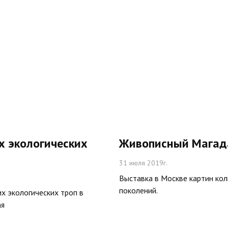
х экологических
Живописный Магад
31 июля 2019г.
Выставка в Москве картин ко
поколений.
х экологических троп в
ая