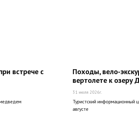
при встрече с
Походы, вело-экску
вертолете к озеру
31 июля 2026г.
 медведем
Туристский информационный це
августе