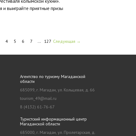
естиваля колымской кухни».
я и выиграйте приятные призы
4
5
6
7
…
127
Следующая →
Агентство по туризму Магаданской
области
685099, г. Магадан, ул. Кольцевая, д. 66
tourism_49@mail.ru
8 (4132) 61-76-67
Туристский информационный центр
Магаданской области
685000, г. Магадан, ул. Пролетарская, д.