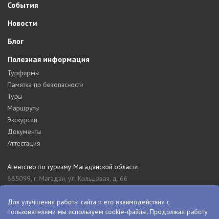
События
Новости
Блог
Полезная информация
Турфирмы
Памятка по безопасности
Туры
Маршруты
Экскурсии
Документы
Аттестация
Агентство по туризму Магаданской области
685099, г. Магадан, ул. Кольцевая, д. 66
tourism_49@mail.ru
8 (4132) 61-76-67
Для улучшения работы сайта и его взаимодействия с
пользователями мы используем cookie-файлы. Продолжая работу
Туристский информационный центр Магаданской области