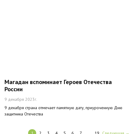
Магадан вспоминает Героев Отечества
России
9 декабря 2023г.
9 декабря страна отмечает памятную дату, приуроченную Дню
защитника Отечества
1
2
3
4
5
6
7
…
19
Следующая →