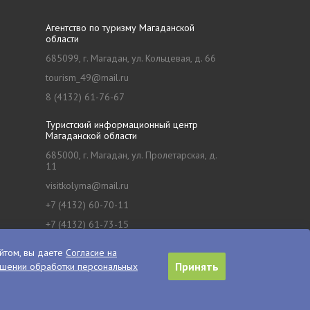
Агентство по туризму Магаданской
области
685099, г. Магадан, ул. Кольцевая, д. 66
tourism_49@mail.ru
8 (4132) 61-76-67
Туристский информационный центр
Магаданской области
685000, г. Магадан, ул. Пролетарская, д.
11
visitkolyma@mail.ru
+7 (4132) 60-70-11
+7 (4132) 61-73-15
йтом, вы даете
Согласие на
Принять
ошении обработки персональных
Сделано в
PressPass