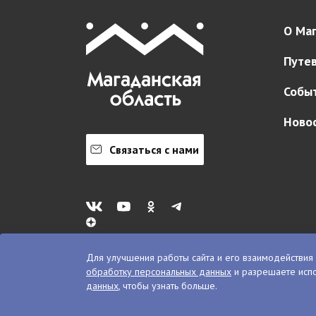
О Маг
Путе
Собы
Ново
Связаться с нами
Для улучшения работы сайта и его взаимодействия 
обработку персональных данных
и разрешаете испо
© VisitKolyma, 2026
данных
, чтобы узнать больше.