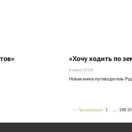
утов»
«Хочу ходить по зе
4 июля 2019г.
Новая книга-путеводитель Ру
← Предыдущая
1
…
108
10