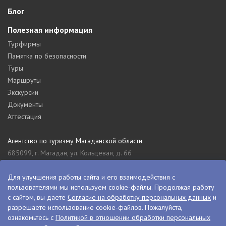
Блог
Полезная информация
Турфирмы
Памятка по безопасности
Туры
Маршруты
Экскурсии
Документы
Аттестация
Агентство по туризму Магаданской области
685099, г. Магадан, ул. Кольцевая, д. 66
tourism_49@mail.ru
8 (4132) 61-76-67
Для улучшения работы сайта и его взаимодействия с
пользователями мы используем cookie-файлы. Продолжая работу
Туристский информационный центр Магаданской области
с сайтом, вы даете
Согласие на обработку персональных данных
и
685000, г. Магадан, ул. Пролетарская, д. 11
разрешаете использование cookie-файлов. Пожалуйста,
visitkolyma@mail.ru
ознакомьтесь с
Политикой в отношении обработки персональных