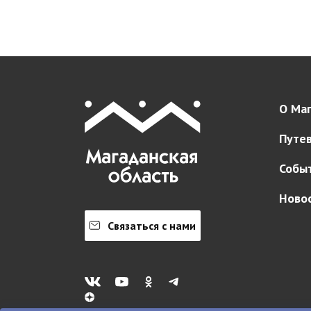
О Маг
Путе
Собы
Ново
Связаться с нами