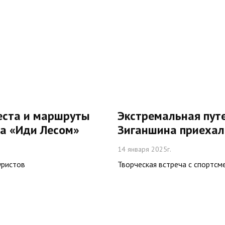
еста и маршруты
Экстремальная пут
та «Иди Лесом»
Зиганшина приехал
14 января 2025г.
уристов
Творческая встреча с спортсм