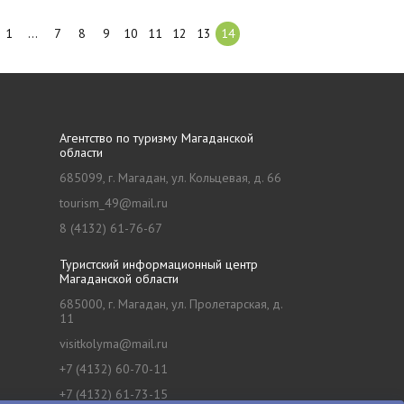
1
…
7
8
9
10
11
12
13
14
Агентство по туризму Магаданской
области
685099, г. Магадан, ул. Кольцевая, д. 66
tourism_49@mail.ru
8 (4132) 61-76-67
Туристский информационный центр
Магаданской области
685000, г. Магадан, ул. Пролетарская, д.
11
visitkolyma@mail.ru
+7 (4132) 60-70-11
+7 (4132) 61-73-15