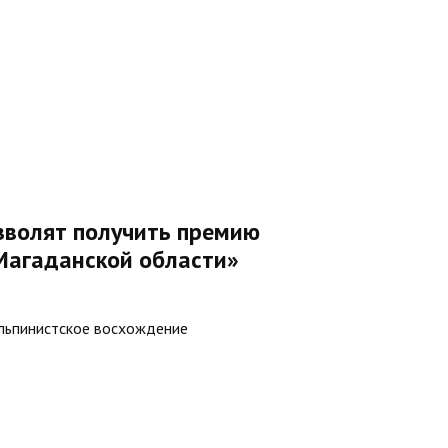
зволят получить премию
Магаданской области»
альпинистское восхождение