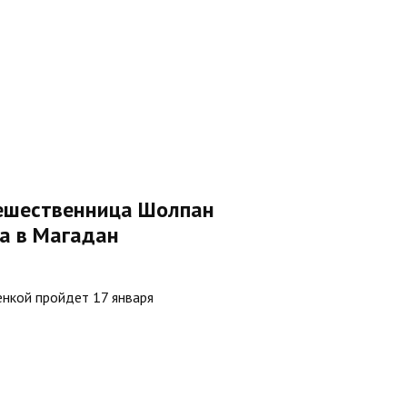
ешественница Шолпан
а в Магадан
енкой пройдет 17 января