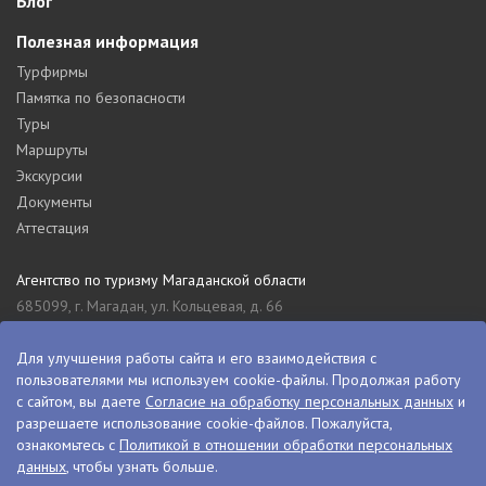
Блог
Полезная информация
Турфирмы
Памятка по безопасности
Туры
Маршруты
Экскурсии
Документы
Аттестация
Агентство по туризму Магаданской области
685099, г. Магадан, ул. Кольцевая, д. 66
tourism_49@mail.ru
8 (4132) 61-76-67
Для улучшения работы сайта и его взаимодействия с
пользователями мы используем cookie-файлы. Продолжая работу
Туристский информационный центр Магаданской области
с сайтом, вы даете
Согласие на обработку персональных данных
и
685000, г. Магадан, ул. Пролетарская, д. 11
разрешаете использование cookie-файлов. Пожалуйста,
visitkolyma@mail.ru
ознакомьтесь с
Политикой в отношении обработки персональных
данных
, чтобы узнать больше.
+7 (4132) 60-70-11