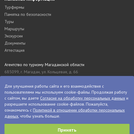
Турфирмы
Памятка по безопасности
Туры
Маршруты
Экскурсии
Документы
Аттестация
Агентство по туризму Магаданской области
685099, г. Магадан, ул. Кольцевая, д. 66
tourism_49@mail.ru
8 (4132) 61-76-67
Для улучшения работы сайта и его взаимодействия с
пользователями мы используем cookie-файлы. Продолжая работу
Туристский информационный центр Магаданской области
с сайтом, вы даете
Согласие на обработку персональных данных
и
685000, г. Магадан, ул. Пролетарская, д. 11
разрешаете использование cookie-файлов. Пожалуйста,
visitkolyma@mail.ru
ознакомьтесь с
Политикой в отношении обработки персональных
данных
, чтобы узнать больше.
+7 (4132) 60-70-11
+7 (4132) 61-73-15
Принять