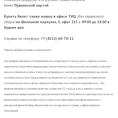
билет
Пушкинской картой
.
Купить билет также можно в офисе ТИЦ
(без сервисного
сбора)
на Школьном переулке, 3, офис 213 с 09:00 до 18:00 в
будние дни
.
Справки по телефону:
+7 (4132) 60-70-11.
Порядок возврата билетов на мероприятия.
При возврате электронных билетов более чем за трое суток (72 часа) до даты и времени начала
мероприятия, Покупателю возвращается полная стоимость номинальной цены билета за вычетом
комиссии билетной системы.
В этом случае заявление и комплект документов (билет, чек, копия
паспорта) должны быть предоставлены не менее чем за 3 дня до проведения мероприятия,
.
исключение, если отказ
, связан с болезнью Покупателя или смертью его родственника
При
возврате электронных билетов менее чем за трое суток (72 часа) до даты и времени начала
мероприятия, возврат денежных средств стоимости билета Покупателю не производиться, также не
возвращается сервисный сбор за услуги связанные с бронированием, формированием в
электронной форме билетов, абонементов или экскурсионных путевок, информирование
Покупателей.