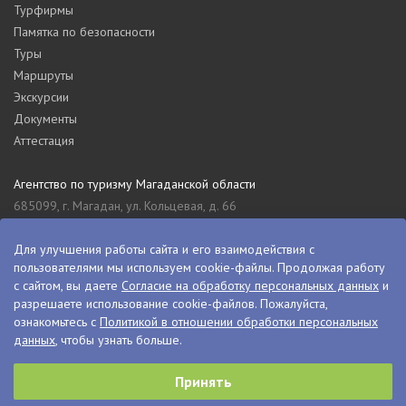
Турфирмы
Памятка по безопасности
Туры
Маршруты
Экскурсии
Документы
Аттестация
Агентство по туризму Магаданской области
685099, г. Магадан, ул. Кольцевая, д. 66
tourism_49@mail.ru
8 (4132) 61-76-67
Для улучшения работы сайта и его взаимодействия с
пользователями мы используем cookie-файлы. Продолжая работу
Туристский информационный центр Магаданской области
с сайтом, вы даете
Согласие на обработку персональных данных
и
685000, г. Магадан, ул. Пролетарская, д. 11
разрешаете использование cookie-файлов. Пожалуйста,
visitkolyma@mail.ru
ознакомьтесь с
Политикой в отношении обработки персональных
данных
, чтобы узнать больше.
+7 (4132) 60-70-11
+7 (4132) 61-73-15
Принять