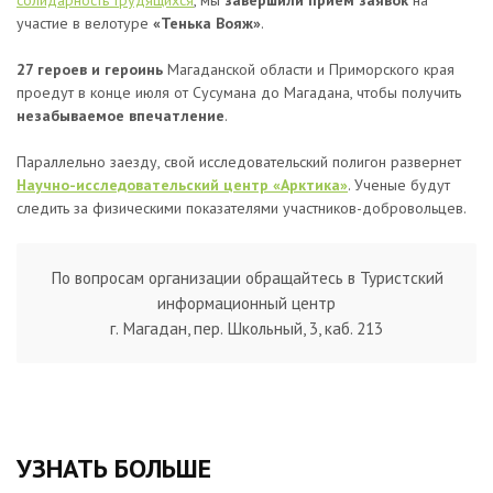
солидарность трудящихся
, мы
завершили прием заявок
на
участие в велотуре
«Тенька Вояж»
.
27 героев и героинь
Магаданской области и Приморского края
проедут в конце июля от Сусумана до Магадана, чтобы получить
незабываемое впечатление
.
Параллельно заезду, свой исследовательский полигон развернет
Научно-исследовательский центр «Арктика»
. Ученые будут
следить за физическими показателями участников-добровольцев.
По вопросам организации обращайтесь в Туристский
информационный центр
г. Магадан, пер. Школьный, 3, каб. 213
УЗНАТЬ БОЛЬШЕ