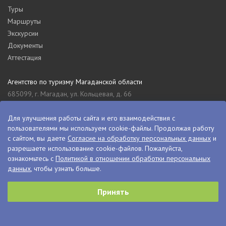
Туры
Маршруты
Экскурсии
Документы
Аттестация
Агентство по туризму Магаданской области
685099, г. Магадан, ул. Кольцевая, д. 66
tourism_49@mail.ru
8 (4132) 61-76-67
Для улучшения работы сайта и его взаимодействия с
пользователями мы используем cookie-файлы. Продолжая работу
Туристский информационный центр Магаданской области
с сайтом, вы даете
Согласие на обработку персональных данных
и
685000, г. Магадан, ул. Пролетарская, д. 11
разрешаете использование cookie-файлов. Пожалуйста,
visitkolyma@mail.ru
ознакомьтесь с
Политикой в отношении обработки персональных
данных
, чтобы узнать больше.
+7 (4132) 60-70-11
+7 (4132) 61-73-15
Принять
© VisitKolyma, 2026
Сделано в
PressPass