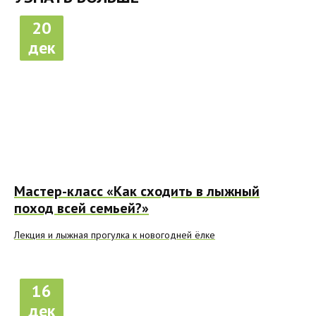
20
дек
Мастер-класс «Как сходить в лыжный
поход всей семьей?»
Лекция и лыжная прогулка к новогодней ёлке
16
дек