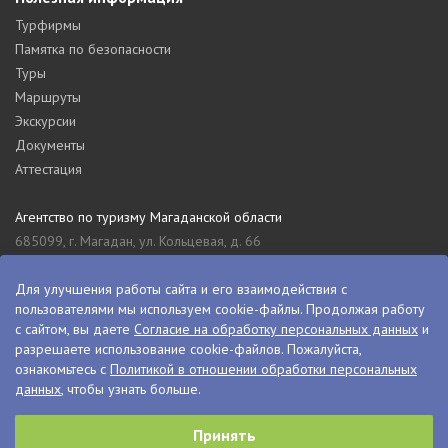
Турфирмы
Памятка по безопасности
Туры
Маршруты
Экскурсии
Документы
Аттестация
Агентство по туризму Магаданской области
685099, г. Магадан, ул. Кольцевая, д. 66
tourism_49@mail.ru
8 (4132) 61-76-67
Для улучшения работы сайта и его взаимодействия с
пользователями мы используем cookie-файлы. Продолжая работу
Туристский информационный центр Магаданской области
с сайтом, вы даете
Согласие на обработку персональных данных
и
685000, г. Магадан, ул. Пролетарская, д. 11
разрешаете использование cookie-файлов. Пожалуйста,
visitkolyma@mail.ru
ознакомьтесь с
Политикой в отношении обработки персональных
данных
, чтобы узнать больше.
+7 (4132) 60-70-11
+7 (4132) 61-73-15
Принять