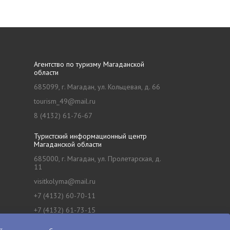
Агентство по туризму Магаданской
области
685099, г. Магадан, ул. Кольцевая, д. 66
tourism_49@mail.ru
8 (4132) 61-76-67
Туристский информационный центр
Магаданской области
685000, г. Магадан, ул. Пролетарская, д.
11
visitkolyma@mail.ru
+7 (4132) 60-70-11
+7 (4132) 61-73-15