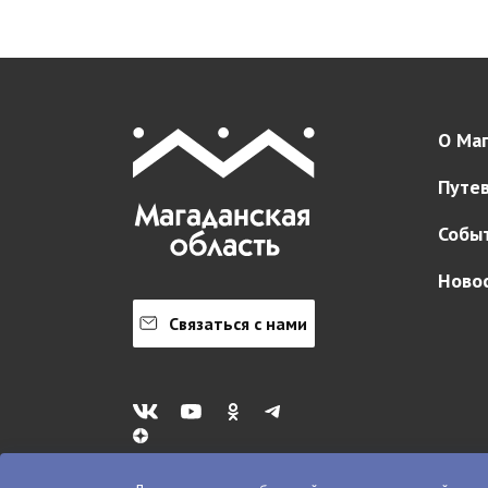
О Маг
Путе
Собы
Ново
Связаться с нами