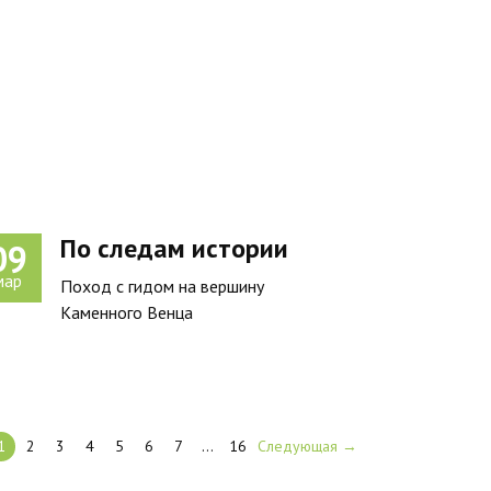
По следам истории
09
мар
Поход с гидом на вершину
Каменного Венца
1
2
3
4
5
6
7
…
16
Следующая →