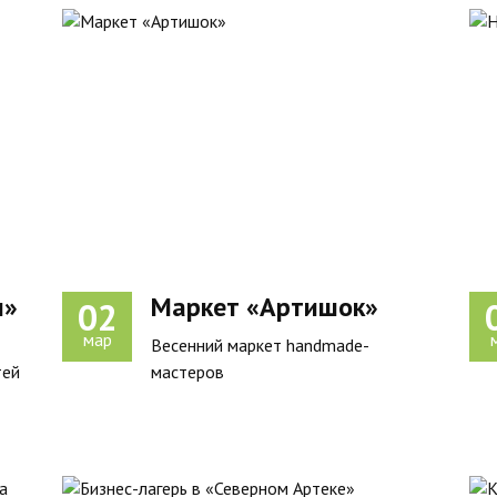
и»
Маркет «Артишок»
02
мар
Весенний маркет handmade-
тей
мастеров