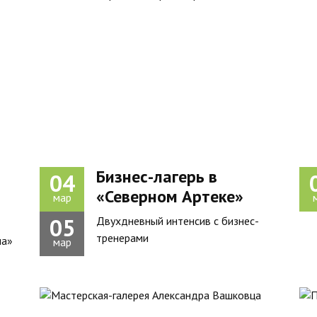
Бизнес-лагерь в
04
«Северном Артеке»
мар
05
Двухдневный интенсив с бизнес-
тренерами
ча»
мар