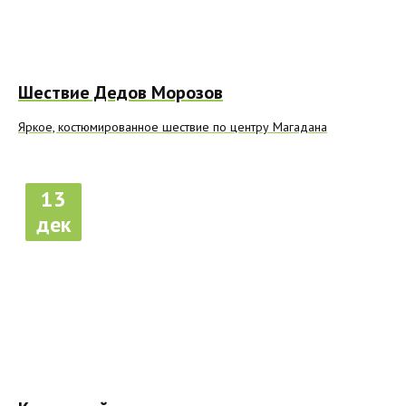
Шествие Дедов Морозов
Яркое, костюмированное шествие по центру Магадана
13
дек