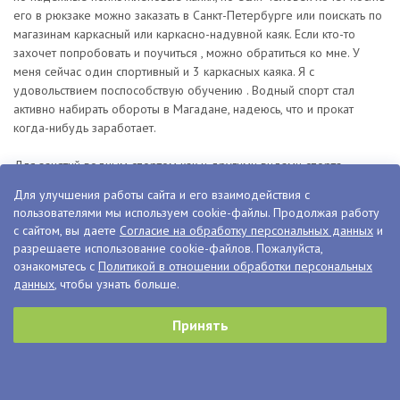
его в рюкзаке можно заказать в Санкт-Петербурге или поискать по
магазинам каркасный или каркасно-надувной каяк. Если кто-то
захочет попробовать и поучиться , можно обратиться ко мне. У
меня сейчас один спортивный и 3 каркасных каяка. Я с
удовольствием поспособствую обучению . Водный спорт стал
активно набирать обороты в Магадане, надеюсь, что и прокат
когда-нибудь заработает.
Для занятий водным спортом как и другими видами спорта,
конечно, нужно определенное снаряжение. На каяк надевается
Для улучшения работы сайта и его взаимодействия с
юбка. Она закрывает кокпит. Нужен гидрокостюм. Это или сухой
пользователями мы используем cookie-файлы. Продолжая работу
гидрокостюм (так называемый «сухарь»), или неопреновый
с сайтом, вы даете
Согласие на обработку персональных данных
и
гидрокостюм. Здесь стоит обратить внимание на то, что это не
разрешаете использование cookie-файлов. Пожалуйста,
должен быть полный комбинезон. Руки должны быть открыты и
ознакомьтесь с
Политикой в отношении обработки персональных
свободны, иначе будет тяжело работать корпусом и даже просто
данных
, чтобы узнать больше.
сидеть в каяке. На гидрокостюм хорошо надевать тонкий
быстросохнущий лонгслив и сверху непромокаемую куртку.
Принять
Обязательно нужна специальная неопреновая обувь. Также в
обязательное личное снаряжение каякера входит спасательный
жилет и каска. Без этих вещей на воду выходить категорически
нельзя! Иногда от их наличия зависит ваша жизнь. Отдельно скажу