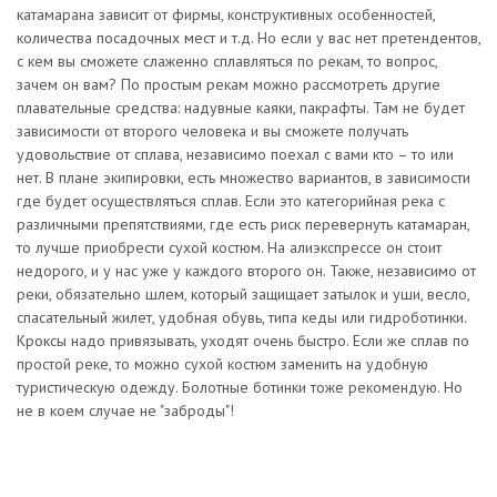
катамарана зависит от фирмы, конструктивных особенностей,
количества посадочных мест и т.д. Но если у вас нет претендентов,
с кем вы сможете слаженно сплавляться по рекам, то вопрос,
зачем он вам? По простым рекам можно рассмотреть другие
плавательные средства: надувные каяки, пакрафты. Там не будет
зависимости от второго человека и вы сможете получать
удовольствие от сплава, независимо поехал с вами кто – то или
нет. В плане экипировки, есть множество вариантов, в зависимости
где будет осуществляться сплав. Если это категорийная река с
различными препятствиями, где есть риск перевернуть катамаран,
то лучше приобрести сухой костюм. На алиэкспрессе он стоит
недорого, и у нас уже у каждого второго он. Также, независимо от
реки, обязательно шлем, который защищает затылок и уши, весло,
спасательный жилет, удобная обувь, типа кеды или гидроботинки.
Кроксы надо привязывать, уходят очень быстро. Если же сплав по
простой реке, то можно сухой костюм заменить на удобную
туристическую одежду. Болотные ботинки тоже рекомендую. Но
не в коем случае не "заброды"!