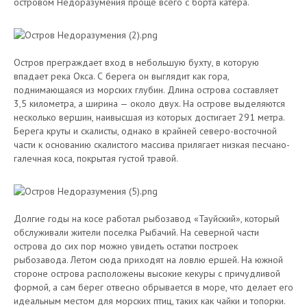
островом Недоразумения проще всего с борта катера.
Остров преграждает вход в небольшую бухту, в которую
впадает река Окса. С берега он выглядит как гора,
поднимающаяся из морских глубин. Длина острова составляет
3,5 километра, а ширина — около двух. На острове выделяются
несколько вершин, наивысшая из которых достигает 291 метра.
Берега круты и скалисты, однако в крайней северо-восточной
части к основанию скалистого массива прилягает низкая песчано-
галечная коса, покрытая густой травой.
Долгие годы на косе работал рыбозавод «Тауйский», который
обслуживали жители поселка Рыбачий. На северной части
острова до сих пор можно увидеть остатки построек
рыбозавода. Летом сюда приходят на ловлю ершей. На южной
стороне острова расположены высокие кекуры с причудливой
формой, а сам берег отвесно обрывается в море, что делает его
идеальным местом для морских птиц, таких как чайки и топорки.