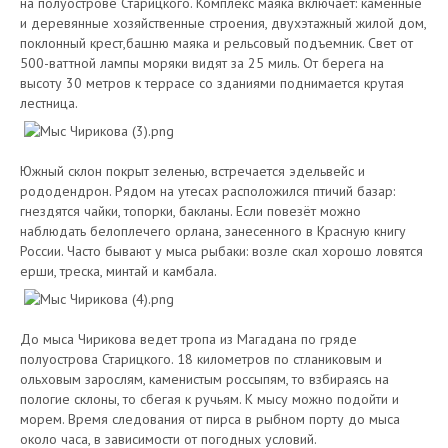
на полуострове Старицкого. Комплекс маяка включает: каменные
и деревянные хозяйственные строения, двухэтажный жилой дом,
поклонный крест,башню маяка и рельсовый подъемник. Свет от
500-ваттной лампы моряки видят за 25 миль. От берега на
высоту 30 метров к террасе со зданиями поднимается крутая
лестница.
Южный склон покрыт зеленью, встречается эдельвейс и
рододендрон. Рядом на утесах расположился птичий базар:
гнездятся чайки, топорки, бакланы. Если повезёт можно
наблюдать белоплечего орлана, занесенного в Красную книгу
России. Часто бывают у мыса рыбаки: возле скал хорошо ловятся
ерши, треска, минтай и камбала.
До мыса Чирикова ведет тропа из Магадана по гряде
полуострова Старицкого. 18 километров по стланиковым и
ольховым зарослям, каменистым россыпям, то взбираясь на
пологие склоны, то сбегая к ручьям. К мысу можно подойти и
морем. Время следования от пирса в рыбном порту до мыса
около часа, в зависимости от погодных условий.