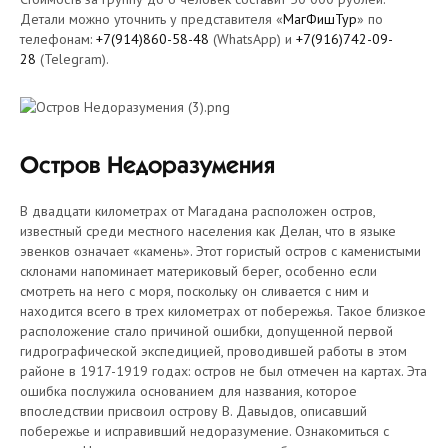
Детали можно уточнить у представителя «
МагФишТур
» по
телефонам:
+7(914)860-58-48
(WhatsApp) и
+7(916)742-09-
28
(Telegram).
Остров Недоразумения
В двадцати километрах от Магадана расположен остров,
известный среди местного населения как Делан, что в языке
эвенков означает «камень». Этот гористый остров с каменистыми
склонами напоминает материковый берег, особенно если
смотреть на него с моря, поскольку он сливается с ним и
находится всего в трех километрах от побережья. Такое близкое
расположение стало причиной ошибки, допущенной первой
гидрографической экспедицией, проводившей работы в этом
районе в 1917-1919 годах: остров не был отмечен на картах. Эта
ошибка послужила основанием для названия, которое
впоследствии присвоил острову В. Давыдов, описавший
побережье и исправивший недоразумение. Ознакомиться с