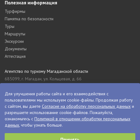
Полезная информация
Турфирмы
Памятка по безопасности
Туры
Маршруты
Экскурсии
Документы
Аттестация
Агентство по туризму Магаданской области
685099, г. Магадан, ул. Кольцевая, д. 66
tourism_49@mail.ru
8 (4132) 61-76-67
Для улучшения работы сайта и его взаимодействия с
пользователями мы используем cookie-файлы. Продолжая работу
Туристский информационный центр Магаданской области
с сайтом, вы даете
Согласие на обработку персональных данных
и
685000, г. Магадан, ул. Пролетарская, д. 11
разрешаете использование cookie-файлов. Пожалуйста,
visitkolyma@mail.ru
ознакомьтесь с
Политикой в отношении обработки персональных
данных
, чтобы узнать больше.
+7 (4132) 60-70-11
+7 (4132) 61-73-15
Принять