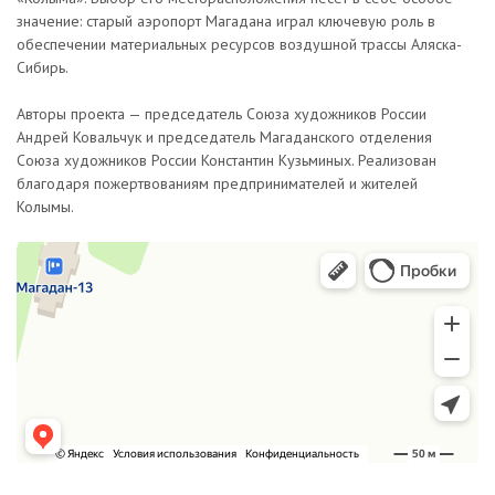
значение: старый аэропорт Магадана играл ключевую роль в
обеспечении материальных ресурсов воздушной трассы Аляска-
Сибирь.
Авторы проекта — председатель Союза художников России
Андрей Ковальчук и председатель Магаданского отделения
Союза художников России Константин Кузьминых. Реализован
благодаря пожертвованиям предпринимателей и жителей
Колымы.
Мемориал, посвящённый подвигу личного состава 1-й перегоночной
Памятник, мемориал в Магадане
Краснознамённой авиадивизии ГВФ воздушной трассы Аляска-Сибирь
Алсиб