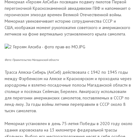
Мемориал «Героям АлСиба» посвящен подвигу пилотов Первой
перегоночной Краснознаменной авиадивизии ГВФ и напоминает о
героическом эпизоде времен Великой Отечественной войны.
Мемориал увековечивает историю сотрудничества СССР и
США, изображая момент рукопожатия советского и американского
летчиков на фоне вертикально установленного крыла самолета.
Фото: Правительство Магаданской области
Трасса Аляска-Сибирь (АлСиб) действовала с 1942 по 1945 годы
между Фэрбенксом на Аляске и Красноярском и проходила через
аэродромы и взлетно-посадочные полосы Магаданской области в
столице и посёлках Сеймчан, Берелех. Авиатрассу использовали
для перегонки американских самолетов, поставляемых в СССР по
ленд-лизу. За годы войны летчики переправили в СССР около 8
тысяч самолетов.
Мемориал установлен в день 75-летия Победы в 2020 году около
здания аэровокзала на 13 километре федеральной трассы
«Колыма». Выбор его месторасположения несет в себе особое