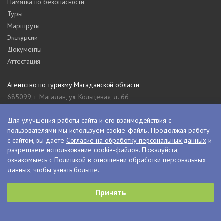
Памятка по безопасности
Туры
Маршруты
Экскурсии
Документы
Аттестация
Агентство по туризму Магаданской области
685099, г. Магадан, ул. Кольцевая, д. 66
tourism_49@mail.ru
8 (4132) 61-76-67
Для улучшения работы сайта и его взаимодействия с
пользователями мы используем cookie-файлы. Продолжая работу
Туристский информационный центр Магаданской области
с сайтом, вы даете
Согласие на обработку персональных данных
и
685000, г. Магадан, ул. Пролетарская, д. 11
разрешаете использование cookie-файлов. Пожалуйста,
visitkolyma@mail.ru
ознакомьтесь с
Политикой в отношении обработки персональных
данных
, чтобы узнать больше.
+7 (4132) 60-70-11
+7 (4132) 61-73-15
Принять
© VisitKolyma, 2026
Сделано в
PressPass