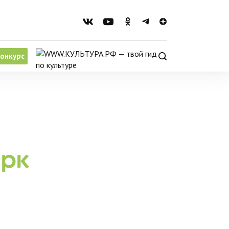
онкурс
ерк