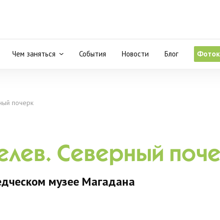
Чем заняться
События
Новости
Блог
Фоток
ный почерк
елев. Северный поч
едческом музее Магадана