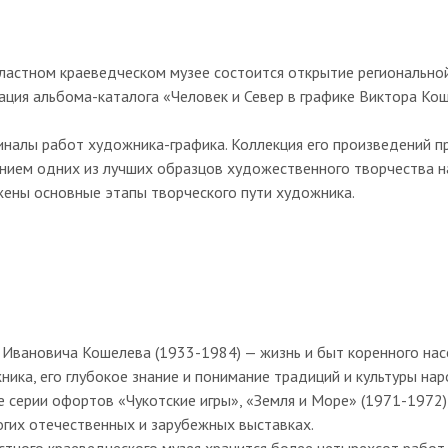
бластном краеведческом музее состоится открытие региональн
ация альбома-каталога «Человек и Север в графике Виктора Ко
гиналы работ художника-графика. Коллекция его произведений 
анием одних из лучших образцов художественного творчества н
ены основные этапы творческого пути художника.
Ивановича Кошелева (1933-1984) — жизнь и быт коренного нас
ика, его глубокое знание и понимание традиций и культуры на
ве серии офортов «Чукотские игры», «Земля и Море» (1971-1972
огих отечественных и зарубежных выставках.