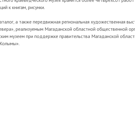
тного краеведческого музея хранится более четырехсот работ 
ий к книгам, рисунки.
аталог, а также передвижная региональная художественная выс
евера», реализуемым Магаданской областной общественной орг
ким музеем при поддержке правительства Магаданской области
 Колымы».