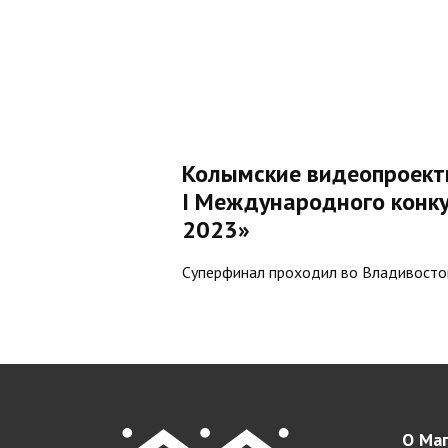
Колымские видеопроект
I Международного конк
2023»
Суперфинал проходил во Владивосток
О Маг