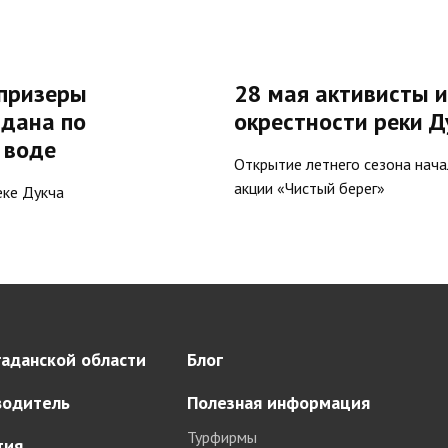
 призеры
28 мая активисты 
адана по
окрестности реки Д
 воде
Открытие летнего сезона нача
акции «Чистый берег»
еке Дукча
аданской области
Блог
водитель
Полезная информация
Турфирмы
тия