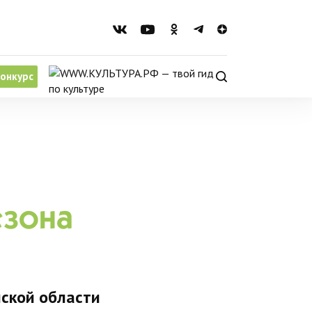
онкурс
езона
нской области