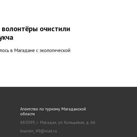
и волонтёры очистили
укча
лось в Магадане с экологической
Агентство по туризму Магаданской
области
685099, г. Магадан, ул. Кольцевая, д. 66
tourism_49@mail.ru