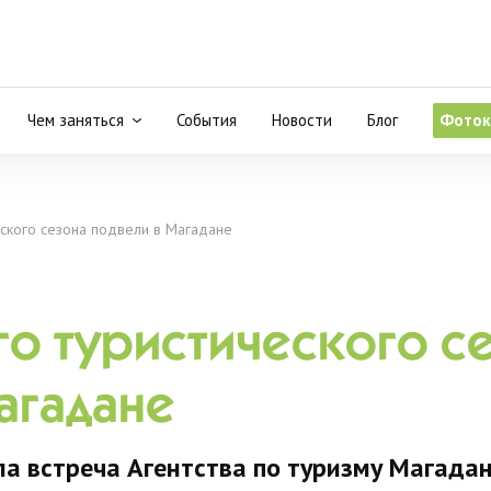
Чем заняться
События
Новости
Блог
Фоток
еского сезона подвели в Магадане
го туристического с
агадане
ла встреча Агентства по туризму Магада