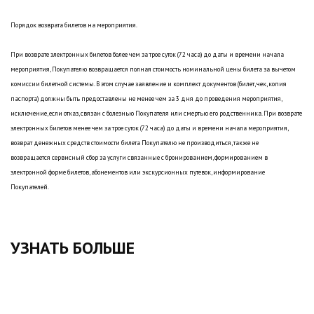
Порядок возврата билетов на мероприятия.
При возврате электронных билетов более чем за трое суток (72 часа) до даты и времени начала
мероприятия, Покупателю возвращается полная стоимость номинальной цены билета за вычетом
комиссии билетной системы. В этом случае заявление и комплект документов (билет, чек, копия
паспорта) должны быть предоставлены не менее чем за 3 дня до проведения мероприятия,
исключение, если отказ, связан с болезнью Покупателя или смертью его родственника. При возврате
электронных билетов менее чем за трое суток (72 часа) до даты и времени начала мероприятия,
возврат денежных средств стоимости билета Покупателю не производиться, также не
возвращается сервисный сбор за услуги связанные с бронированием, формированием в
электронной форме билетов, абонементов или экскурсионных путевок, информирование
Покупателей.
УЗНАТЬ БОЛЬШЕ