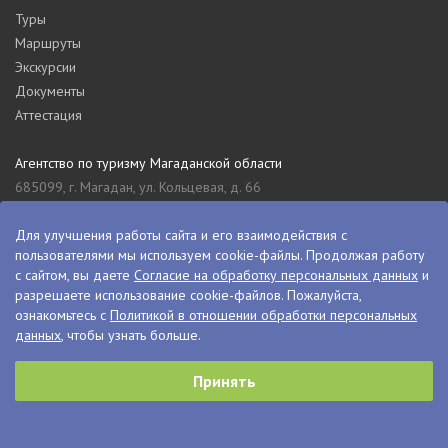
Туры
Маршруты
Экскурсии
Документы
Аттестация
Агентство по туризму Магаданской области
685099, г. Магадан, ул. Кольцевая, д. 66
tourism_49@mail.ru
8 (4132) 61-76-67
Для улучшения работы сайта и его взаимодействия с
пользователями мы используем cookie-файлы. Продолжая работу
Туристский информационный центр Магаданской области
с сайтом, вы даете
Согласие на обработку персональных данных
и
685000, г. Магадан, ул. Пролетарская, д. 11
разрешаете использование cookie-файлов. Пожалуйста,
visitkolyma@mail.ru
ознакомьтесь с
Политикой в отношении обработки персональных
данных
, чтобы узнать больше.
+7 (4132) 60-70-11
+7 (4132) 61-73-15
Принять
© VisitKolyma, 2026
Сделано в
PressPass