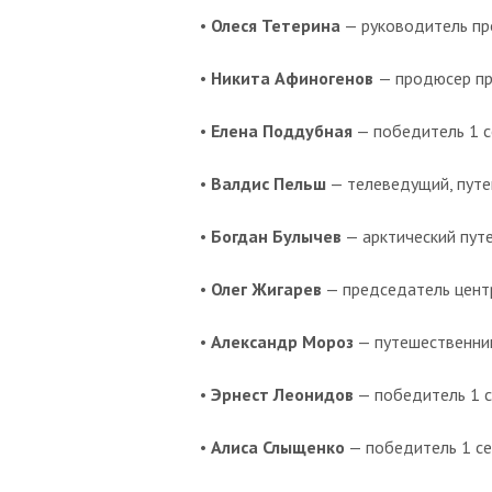
•
Олеся Тетерина
— руководитель пр
•
Никита Афиногенов
— продюсер пр
•
Елена Поддубная
— победитель 1 с
•
Валдис Пельш
— телеведущий, путе
•
Богдан Булычев
— арктический путе
•
Олег Жигарев
— председатель цент
•
Александр Мороз
— путешественник
•
Эрнест Леонидов
— победитель 1 с
•
Алиса Слыщенко
— победитель 1 се