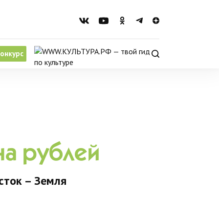
онкурс
на рублей
сток – Земля