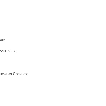
а»;
ссия 360»;
Снежная Долина»;