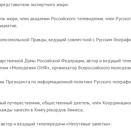
представители экспертного жюри:
ь жюри, член академии Российского телевидения, член Русског
ициатив;
омсомольской Правды, ведущий совместной с Русским Географ
арственной Думы Российской Федерации, автор и ведущий теле
ления «Молодёжки ОНФ», организатор Всероссийского молодеж
ик Президента по информационной политике Русского географи
ный путешественник, общественный деятель, член Координацион
важды занесён в Книгу рекордов Гиннеса;
 автор и ведущий телепередачи «Непутевые заметки»;