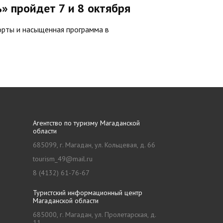
» пройдет 7 и 8 октября
орты и насыщенная программа в
Агентство по туризму Магаданской
области
685099, г. Магадан, ул. Кольцевая, д. 66
tourism_49@mail.ru
8 (4132) 61-76-67
Туристский информационный центр
Магаданской области
685000, г. Магадан, ул. Пролетарская, д.
11