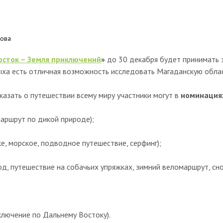
кова
осток – Земля приключений
»
до 30 декабря будет принимать з
ыха есть отличная возможность исследовать Магаданскую обла
сказать о путешествии всему миру
участники могут в
номинация
аршрут по дикой природе);
е, морское, подводное путешествие, серфинг);
д, путешествие на собачьих упряжках, зимний веломаршрут, сно
ключение по Дальнему Востоку).