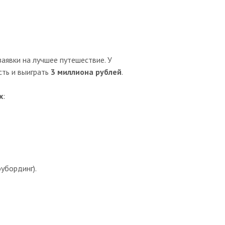
аявки на лучшее путешествие. У
сть и выиграть
3 миллиона рублей
.
х
:
убординг).