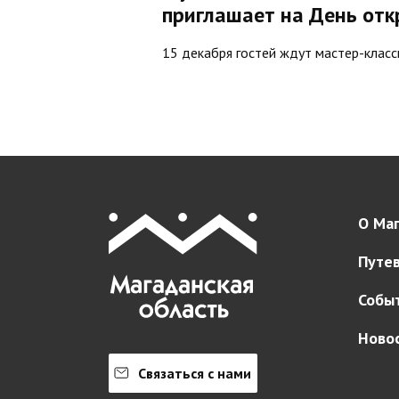
приглашает на День от
15 декабря гостей ждут мастер-классы
О Маг
Путе
Собы
Ново
Связаться с нами