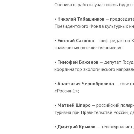
Оценивать работы участников будут 
•
Николай Табашников
— председател
Президентского Фонда культурных ин
•
Евгений Сазонов
— шеф-редактор К
знаменитых путешественников»;
•
Тимофей Баженов
— депутат Госуд
координатор экологического направ
•
Анастасия Чернобровина
— советн
«Россия-1»;
•
Матвей Шпаро
— российский поляр
туризма при Правительстве России, д
•
Дмитрий Крылов
— тележурналист,