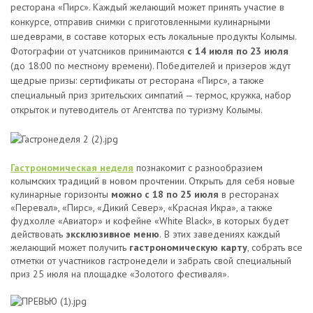
ресторана «Пирс». Каждый желающий может принять участие в
конкурсе, отправив снимки с приготовленными кулинарными
шедеврами, в составе которых есть локальные продукты Колымы.
Фотографии от учатсников принимаются
с 14 июля по 23 июля
(до 18:00
по местному времени). Победителей и призеров ждут
щедрые призы: сертификаты от ресторана «Пирс», а также
специальный приз зрительских симпатий — термос, кружка, набор
открыток и путеводитель от Агентства по туризму Колымы.
Гастрономическая неделя
познакомит с разнообразием
колымских традиций в новом прочтении. Открыть для себя новые
кулинарные горизонты
можно с 18 по 25 июля
в ресторанах
«Перевал», «Пирс», «Дикий Север», «Красная Икра», а также
фудхолле «Авиатор» и кофейне «White Black», в которых будет
действовать
эксклюзивное меню
.
В этих заведениях каждый
желающий может получить
гастрономическую карту
, собрать все
отметки от участников гастронедели и забрать свой специальный
приз 25 июля на площадке «Золотого фестиваля».