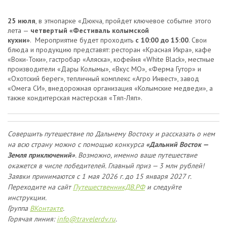
25 июля
, в этнопарке «Дюкча, пройдет ключевое событие этого
лета —
четвертый «Фестиваль колымской
кухни»
. Мероприятие будет проходить
с 10:00 до 15:00
. Свои
блюда и продукцию представят: ресторан «Красная Икра», кафе
«Воки-Токи», гастробар «Аляска», кофейня «White Black», местные
производители «Дары Колымы», «Вкус МО», «Ферма Гутор» и
«Охотский берег», тепличный комплекс «Агро Инвест», завод
«Омега СИ», внедорожная организация «Колымские медведи», а
также кондитерская мастерская «Тяп-Ляп».
Совершить путешествие по Дальнему Востоку и рассказать о нем
на всю страну можно с помощью конкурса
«Дальний Восток —
Земля приключений»
. Возможно, именно ваше путешествие
окажется в числе победителей. Главный приз — 3 млн рублей!
Заявки принимаются
с 1 мая 2026 г. до 15 января 2027 г.
Переходите на сайт
ПутешественникДВ.РФ
и следуйте
инструкции.
Группа
ВКонтакте
.
Горячая линия:
info@travelerdv.ru
.