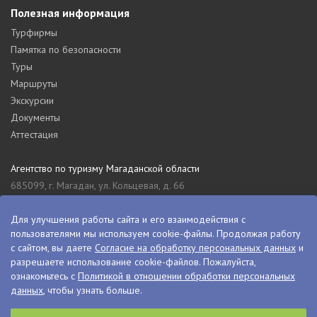
Полезная информация
Турфирмы
Памятка по безопасности
Туры
Маршруты
Экскурсии
Документы
Аттестация
Агентство по туризму Магаданской области
685099, г. Магадан, ул. Кольцевая, д. 66
tourism_49@mail.ru
8 (4132) 61-76-67
Для улучшения работы сайта и его взаимодействия с
пользователями мы используем cookie-файлы. Продолжая работу
Туристский информационный центр Магаданской области
с сайтом, вы даете
Согласие на обработку персональных данных
и
685000, г. Магадан, ул. Пролетарская, д. 11
разрешаете использование cookie-файлов. Пожалуйста,
visitkolyma@mail.ru
ознакомьтесь с
Политикой в отношении обработки персональных
данных
, чтобы узнать больше.
+7 (4132) 60-70-11
+7 (4132) 61-73-15