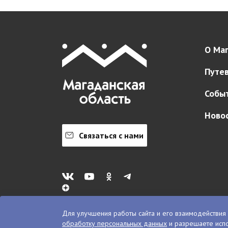
О Маг
Путе
Собы
Ново
Связаться с нами
Для улучшения работы сайта и его взаимодействия 
обработку персональных данных
и разрешаете испо
© VisitKolyma, 2026