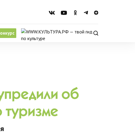
онкурс
упредили об
о туризме
ня