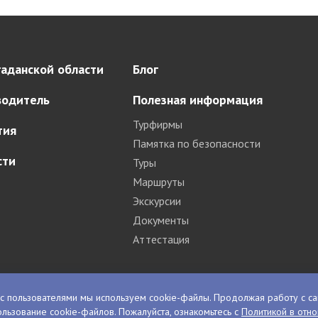
аданской области
Блог
водитель
Полезная информация
Турфирмы
тия
Памятка по безопасности
сти
Туры
Маршруты
Экскурсии
Документы
Аттестация
с пользователями мы используем cookie-файлы. Продолжая работу с са
льзование cookie-файлов. Пожалуйста, ознакомьтесь с
Политикой в отн