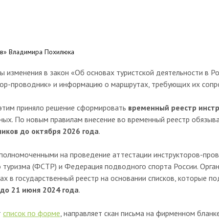
ов» Владимира Похилюка
ы изменения в закон «Об основах туристской деятельности в Р
тор-проводник» и информацию о маршрутах, требующих их сопр
 этим приняло решение сформировать
временный реестр инст
ых. По новым правилам внесение во временный реестр обязыва
иков до октября 2026 года
.
 уполномоченными на проведение аттестации инструкторов-про
о туризма (ФСТР) и Федерация подводного спорта России. Орга
х в государственный реестр на основании списков, которые по
до 21 июня 2024 года
.
т
список по форме
, направляет скан письма на фирменном бланк