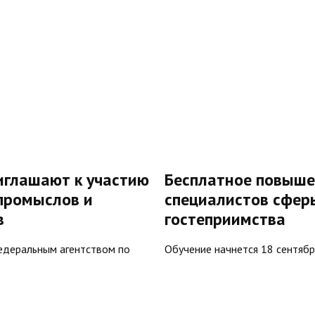
иглашают к участию
Бесплатное повыше
 промыслов и
специалистов сфер
в
гостеприимства
едеральным агентством по
Обучение начнется 18 сентябр