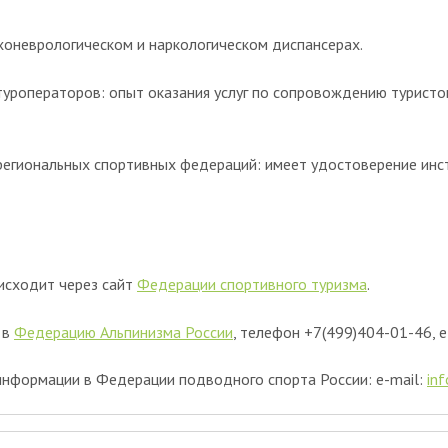
ихоневрологическом и наркологическом диспансерах.
и туроператоров: опыт оказания услуг по сопровождению турист
и региональных спортивных федераций: имеет удостоверение ин
оисходит через сайт
Федерации спортивного туризма
.
 в
Федерацию Альпинизма России
, телефон +7(499)404-01-46, e
информации в Федерации подводного спорта России: e-mail:
in