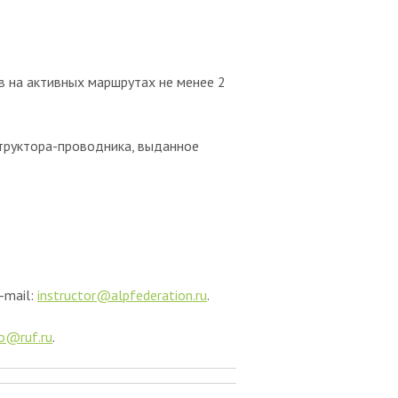
ов на активных маршрутах не менее 2
структора-проводника, выданное
-mail:
instructor@alpfederation.ru
.
fo@ruf.ru
.