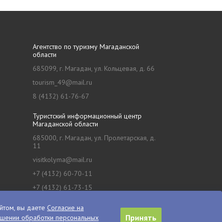
Агентство по туризму Магаданской
области
685099, г. Магадан, ул. Кольцевая, д. 66
tourism_49@mail.ru
8 (4132) 61-76-67
Туристский информационный центр
Магаданской области
685000, г. Магадан, ул. Пролетарская, д.
11
visitkolyma@mail.ru
+7 (4132) 60-70-11
+7 (4132) 61-73-15
йтом, вы даете
Согласие на
Принять
ошении обработки персональных
Сделано в
PressPass