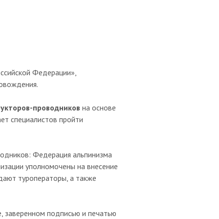
оссийской Федерации»,
овождения.
рукторов-проводников
на основе
ет специалистов пройти
водников: Федерация альпинизма
низации уполномочены на внесение
дают туроператоры, а также
е, заверенном подписью и печатью