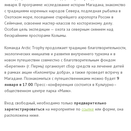
января. В программе: исследование истории Магадана, знакомство
с традициями коренных народов Севера, подледная рыбалка в
Охотском море, посещение старейшего аэропорта России в
Сеймчане, освоение мастер-классов по косторезному делу.
Особая цель экспедиции — охота за северным сиянием над
бескрайними просторами Колымы.
Команда Arctic Trophy продолжает традицию благотворительности,
экологических инициатив и развития внутреннего туризма и в
новом путешествии совместно с благотворительным фондом
«Берегиня» (г. Пермь) организует сбор средств на лечение детей
в рамках акции «Километры добра», а также проведет встречу в
Магадане. Познакомиться с путешественниками можно будет
9
января в 17:00
. Пресс–конференция состоится в Культурно–
общественном центре парка «Маяк».
Вход свободный, необходимо только
предварительно
зарегистрироваться
на мероприятие по
ссылке
или форме, она
расположена ниже.