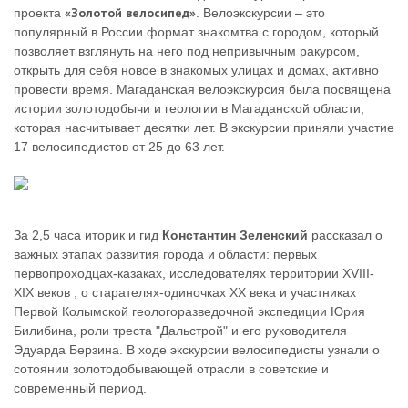
«Золотой велосипед»
проекта
. Велоэкскурсии – это
популярный в России формат знакомтва с городом, который
позволяет взглянуть на него под непривычным ракурсом,
открыть для себя новое в знакомых улицах и домах, активно
провести время. Магаданская велоэкскурсия была посвящена
истории золотодобычи и геологии в Магаданской области,
которая насчитывает десятки лет. В экскурсии приняли участие
17 велосипедистов от 25 до 63 лет.
За 2,5 часа иторик и гид
Константин Зеленский
рассказал о
важных этапах развития города и области: первых
первопроходцах-казаках, исследователях территории XVIII-
XIX веков , о старателях-одиночках XX века и участниках
Первой Колымской геологоразведочной экспедиции Юрия
Билибина, роли треста "Дальстрой" и его руководителя
Эдуарда Берзина. В ходе экскурсии велосипедисты узнали о
сотоянии золотодобывающей отрасли в советские и
современный период.