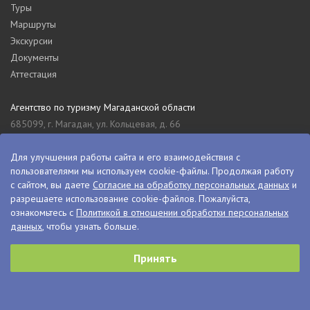
Туры
Маршруты
Экскурсии
Документы
Аттестация
Агентство по туризму Магаданской области
685099, г. Магадан, ул. Кольцевая, д. 66
tourism_49@mail.ru
8 (4132) 61-76-67
Для улучшения работы сайта и его взаимодействия с
пользователями мы используем cookie-файлы. Продолжая работу
Туристский информационный центр Магаданской области
с сайтом, вы даете
Согласие на обработку персональных данных
и
685000, г. Магадан, ул. Пролетарская, д. 11
разрешаете использование cookie-файлов. Пожалуйста,
visitkolyma@mail.ru
ознакомьтесь с
Политикой в отношении обработки персональных
данных
, чтобы узнать больше.
+7 (4132) 60-70-11
+7 (4132) 61-73-15
Принять
© VisitKolyma, 2026
Сделано в
PressPass