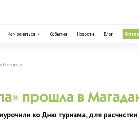
Чем заняться
События
Новости
Блог
Фоток
 в Магадане
па» прошла в Магада
иурочили ко Дню туризма, для расчистки