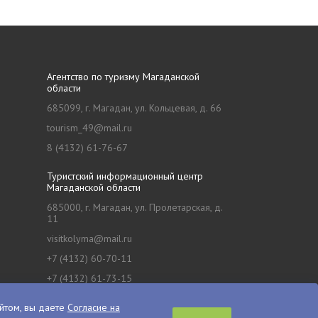
Агентство по туризму Магаданской
области
685099, г. Магадан, ул. Кольцевая, д. 66
tourism_49@mail.ru
8 (4132) 61-76-67
Туристский информационный центр
Магаданской области
685000, г. Магадан, ул. Пролетарская, д.
11
visitkolyma@mail.ru
+7 (4132) 60-70-11
+7 (4132) 61-73-15
йтом, вы даете
Согласие на