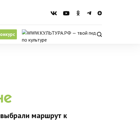
онкурс
не
 выбрали маршрут к