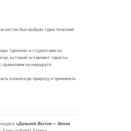
расчистки был выбран туристический
еры туризма» и студентами из
усор, который оставляют туристы
с правилами на маршруте.
анять колымскую природу и принимать
онкурса
«Дальний Восток — Земля
 3 млн рублей! Заявки