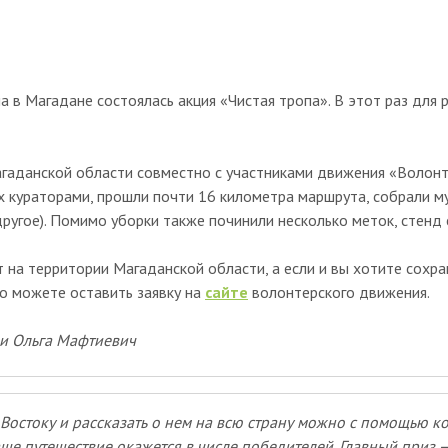
а в Магадане состоялась акция «Чистая тропа». В этот раз для 
агаданской области совместно с участниками движения «Волонт
х кураторами, прошли почти 16 километра маршрута, собрали м
другое). Помимо уборки также починили несколько меток, стенд 
т на территории Магаданской области, а если и вы хотите сохр
о можете оставить заявку на
сайте
волонтерского движения.
 и Ольга Мафтиевич
Востоку и рассказать о нем на всю страну можно с помощью к
ше путешествие окажется в числе победителей. Главный приз —