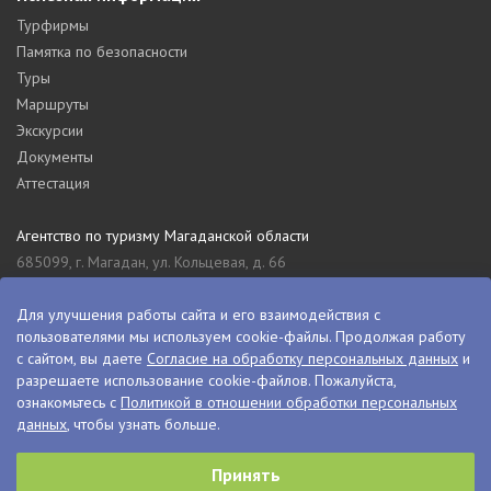
Турфирмы
Памятка по безопасности
Туры
Маршруты
Экскурсии
Документы
Аттестация
Агентство по туризму Магаданской области
685099, г. Магадан, ул. Кольцевая, д. 66
tourism_49@mail.ru
8 (4132) 61-76-67
Для улучшения работы сайта и его взаимодействия с
пользователями мы используем cookie-файлы. Продолжая работу
Туристский информационный центр Магаданской области
с сайтом, вы даете
Согласие на обработку персональных данных
и
685000, г. Магадан, ул. Пролетарская, д. 11
разрешаете использование cookie-файлов. Пожалуйста,
visitkolyma@mail.ru
ознакомьтесь с
Политикой в отношении обработки персональных
данных
, чтобы узнать больше.
+7 (4132) 60-70-11
+7 (4132) 61-73-15
Принять