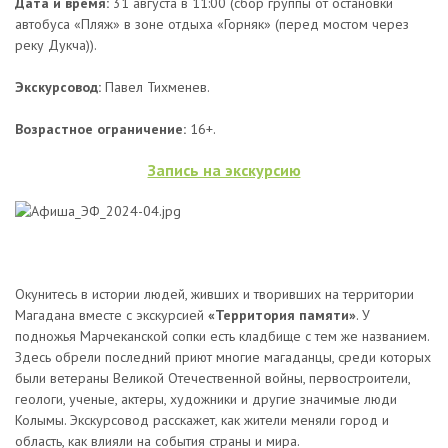
Дата и время:
31 августа в 11:00 (сбор группы от остановки
автобуса «Пляж» в зоне отдыха «Горняк» (перед мостом через
реку Дукча)).
Экскурсовод:
Павел Тихменев.
Возрастное ограничение:
16+.
Запись на экскурсию
Окунитесь в истории людей, живших и творивших на территории
Магадана вместе с экскурсией
«Территория памяти»
. У
подножья Марчеканской сопки есть кладбище с тем же названием.
Здесь обрели последний приют многие магаданцы, среди которых
были ветераны Великой Отечественной войны, первостроители,
геологи, ученые, актеры, художники и другие значимые люди
Колымы. Экскурсовод расскажет, как жители меняли город и
область, как влияли на события страны и мира.