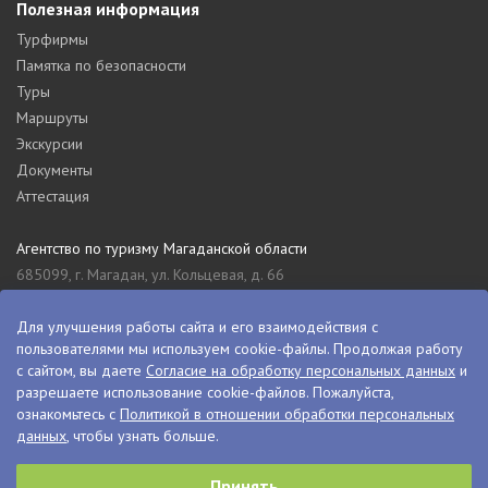
Полезная информация
Турфирмы
Памятка по безопасности
Туры
Маршруты
Экскурсии
Документы
Аттестация
Агентство по туризму Магаданской области
685099, г. Магадан, ул. Кольцевая, д. 66
tourism_49@mail.ru
8 (4132) 61-76-67
Для улучшения работы сайта и его взаимодействия с
пользователями мы используем cookie-файлы. Продолжая работу
Туристский информационный центр Магаданской области
с сайтом, вы даете
Согласие на обработку персональных данных
и
685000, г. Магадан, ул. Пролетарская, д. 11
разрешаете использование cookie-файлов. Пожалуйста,
visitkolyma@mail.ru
ознакомьтесь с
Политикой в отношении обработки персональных
данных
, чтобы узнать больше.
+7 (4132) 60-70-11
+7 (4132) 61-73-15
Принять