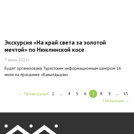
Экскурсия «На край света за золотой
мечтой» по Нюклинской косе
7 июля 2022г.
Будет организована Туристским информационным центром 16
июля на празднике «Бакылдыдяк»
← Предыдущая
1
…
4
5
6
7
8
9
…
15
Следующая →