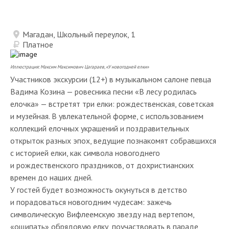
Магадан, Школьный переулок, 1
Платное
Иллюстрация: Максим Максимович
Цагараев
, «У
новогодней елки»
Участников экскурсии (12+) в музыкальном салоне певца
Вадима Козина — ровесника песни «В лесу родилась
елочка» — встретят три елки: рождественская, советская
и музейная. В увлекательной форме, с использованием
коллекций елочных украшений и поздравительных
открыток разных эпох, ведущие познакомят собравшихся
с историей елки, как символа новогоднего
и рождественского праздников, от дохристианских
времен до наших дней.
У гостей будет возможность окунуться в детство
и порадоваться новогодним чудесам: зажечь
символическую Вифлеемскую звезду над вертепом,
«ощипать» обрядовую елку, поучаствовать в параде