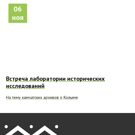
06
ноя
Встреча лаборатории исторических
исследований
На тему камчатских архивов о Колыме