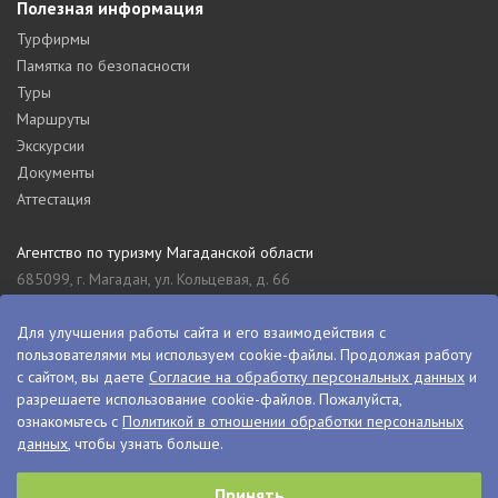
Полезная информация
Турфирмы
Памятка по безопасности
Туры
Маршруты
Экскурсии
Документы
Аттестация
Агентство по туризму Магаданской области
685099, г. Магадан, ул. Кольцевая, д. 66
tourism_49@mail.ru
8 (4132) 61-76-67
Для улучшения работы сайта и его взаимодействия с
пользователями мы используем cookie-файлы. Продолжая работу
Туристский информационный центр Магаданской области
с сайтом, вы даете
Согласие на обработку персональных данных
и
685000, г. Магадан, ул. Пролетарская, д. 11
разрешаете использование cookie-файлов. Пожалуйста,
visitkolyma@mail.ru
ознакомьтесь с
Политикой в отношении обработки персональных
данных
, чтобы узнать больше.
+7 (4132) 60-70-11
+7 (4132) 61-73-15
Принять