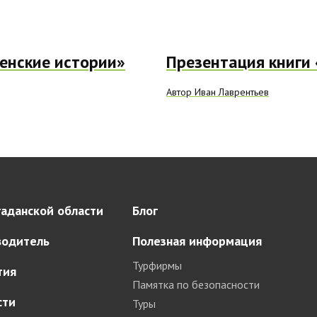
енские истории»
Презентация книги
Автор Иван Лаврентьев
аданской области
Блог
водитель
Полезная информация
Турфирмы
тия
Памятка по безопасности
сти
Туры