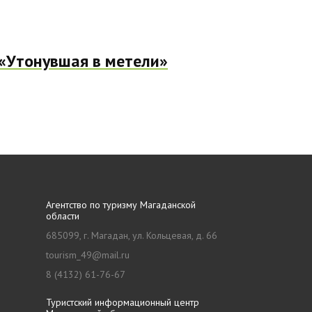
 «Утонувшая в метели»
Агентство по туризму Магаданской
области
685099, г. Магадан, ул. Кольцевая, д. 66
tourism_49@mail.ru
8 (4132) 61-76-67
Туристский информационный центр