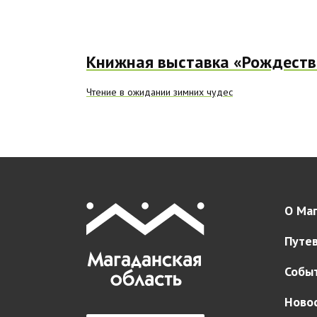
Книжная выставка «Рождеств
Чтение в ожидании зимних чудес
О Маг
Путе
Собы
Ново