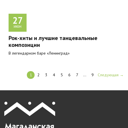
27
июн
Рок-хиты и лучшие танцевальные
композиции
В легендарном баре «Ленинград»
1
2
3
4
5
6
7
…
9
Следующая →