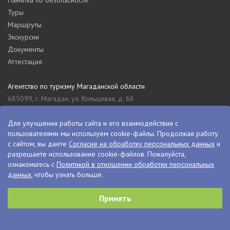
Туры
Маршруты
Экскурсии
Документы
Аттестация
Агентство по туризму Магаданской области
685099, г. Магадан, ул. Кольцевая, д. 66
tourism_49@mail.ru
8 (4132) 61-76-67
Для улучшения работы сайта и его взаимодействия с
пользователями мы используем cookie-файлы. Продолжая работу
Туристский информационный центр Магаданской области
с сайтом, вы даете
Согласие на обработку персональных данных
и
685000, г. Магадан, ул. Пролетарская, д. 11
разрешаете использование cookie-файлов. Пожалуйста,
visitkolyma@mail.ru
ознакомьтесь с
Политикой в отношении обработки персональных
данных
, чтобы узнать больше.
+7 (4132) 60-70-11
+7 (4132) 61-73-15
Принять
© VisitKolyma, 2026
Сделано в
PressPass