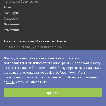
Памятка по безопасности
Туры
Маршруты
Экскурсии
Документы
Аттестация
Агентство по туризму Магаданской области
685099, г. Магадан, ул. Кольцевая, д. 66
tourism_49@mail.ru
8 (4132) 61-76-67
Для улучшения работы сайта и его взаимодействия с
пользователями мы используем cookie-файлы. Продолжая работу
Туристский информационный центр Магаданской области
с сайтом, вы даете
Согласие на обработку персональных данных
и
685000, г. Магадан, ул. Пролетарская, д. 11
разрешаете использование cookie-файлов. Пожалуйста,
visitkolyma@mail.ru
ознакомьтесь с
Политикой в отношении обработки персональных
данных
, чтобы узнать больше.
+7 (4132) 60-70-11
+7 (4132) 61-73-15
Принять
© VisitKolyma, 2026
Сделано в
PressPass