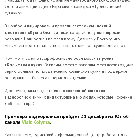
«Маршрут года», финалистами международного конкурса видео,
фото и анимации «Диво Евразии» и конкурса «Туристический
сувенир».
В ноябре инициировали и провели
гастрономический
фестиваль «Кухня без границ»
, который получил широкий
резонанс. Наш регион показал всему Дальнему Востоку, что
мы умеем подготовить и показывать отличное кулинарное шоу.
Помимо участия в гастрофестивале реализовали
проект
«Колымская кухня. Готовим вместе готовим местное»
: создали
серию роликов по продвижению колымской кухни и поддержке
ресторанного бизнеса в период пандемии.
И, конечно, нами подготовлен
новогодний сюрприз
—
видеоролик о зимних видах туризма и о людях, которые искренне
любят наш край.
Премьера видеоролика пройдет 31 декабря на Ютюб
канале
Visit Kolyma
.
Как вы знаете, Туристский информационный центр работает для