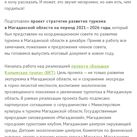
я хочу рассказать. И может, это звучит нескромно, но нам есть, чем
гордиться!
Подготовлен
проект стратегии развития туризма
в Магаданской области на период 2021—2026 годы
, который
был представлен на координационном совете по развитию
туризма в Магаданской области в декабре. Приняв в работу все
замечания, пожелания и предложения членов совета,
мы готовимся выпустить итоговый документ в новом году.
Началась работа над реализацией
проекта «Большая
Колымская тропа» (БКТ)
. Цель проекта — не только развитие
экотуризма в Магаданской области, но и сохранение экосреды
в горно-лесистой местности, воспитание экологически
просвещенного поколения и увеличение турпотока в Магаданскую
область. В рамках реализации проекта было подписано
партнерское соглашение о сотрудничестве с Министерством
культуры и туризма Магаданской области, Государственным
природным заповедником «Магаданский», Магаданским
городским туристским клубом, Магаданским центром окружающей
среды, Детским экологическим центром, Комитетом по физической
культуре, спорту и туризму мэрии города Магадана, Магаданским