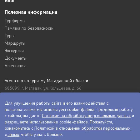
Блог
Полезная информация
Турфирмы
Памятка по безопасности
Туры
Маршруты
Экскурсии
Документы
Аттестация
Агентство по туризму Магаданской области
685099, г. Магадан, ул. Кольцевая, д. 66
tourism_49@mail.ru
8 (4132) 61-76-67
Для улучшения работы сайта и его взаимодействия с
пользователями мы используем cookie-файлы. Продолжая работу
Туристский информационный центр Магаданской области
с сайтом, вы даете
Согласие на обработку персональных данных
и
685000, г. Магадан, ул. Пролетарская, д. 11
разрешаете использование cookie-файлов. Пожалуйста,
visitkolyma@mail.ru
ознакомьтесь с
Политикой в отношении обработки персональных
данных
, чтобы узнать больше.
+7 (4132) 60-70-11