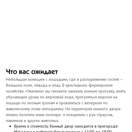
Что вас ожидает
Небольшая конюшня с лошадьми, где в распоряжении гостей —
большое поле, левада и плац. В крестьянско-фермерском
хозяйстве «Эвелина» вы сможете заказать конную прогулку, взять
обучающие уроки по верховой езде, прогуляться верхом на
лошади по лесным тропам и прокатиться с ветерком по
живописному полю неподалеку.
На территории конного двора
можно посетить мини-зоопарк и покормить с рук страусов,
павлинов и других животных.
Время и стоимость: Конный двор находится в пригороде
Магадана и работает без выходных с 11:00 до 18:00.