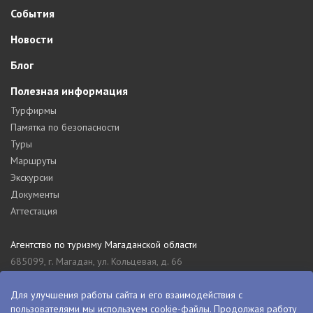
События
Новости
Блог
Полезная информация
Турфирмы
Памятка по безопасности
Туры
Маршруты
Экскурсии
Документы
Аттестация
Агентство по туризму Магаданской области
685099, г. Магадан, ул. Кольцевая, д. 66
tourism_49@mail.ru
8 (4132) 61-76-67
Для улучшения работы сайта и его взаимодействия с
пользователями мы используем cookie-файлы. Продолжая работу