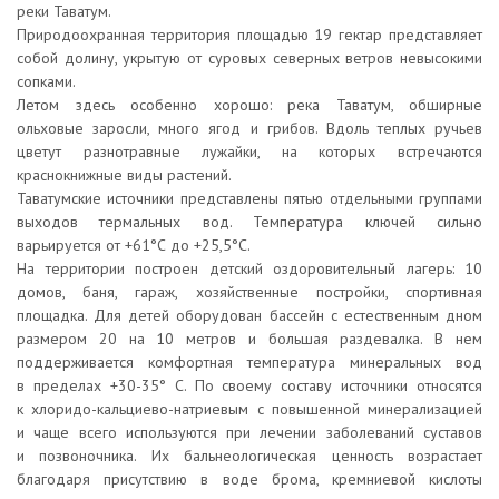
реки Таватум.
Природоохранная территория площадью 19 гектар представляет
собой долину, укрытую от суровых северных ветров невысокими
сопками.
Летом здесь особенно хорошо: река Таватум, обширные
ольховые заросли, много ягод и грибов. Вдоль теплых ручьев
цветут разнотравные лужайки, на которых встречаются
краснокнижные виды растений.
Таватумские источники представлены пятью отдельными группами
выходов термальных вод. Температура ключей сильно
варьируется от +61°С до +25,5°С.
На территории построен детский оздоровительный лагерь: 10
домов, баня, гараж, хозяйственные постройки, спортивная
площадка. Для детей оборудован бассейн с естественным дном
размером 20 на 10 метров и большая раздевалка. В нем
поддерживается комфортная температура минеральных вод
в пределах +30-35° С. По своему составу источники относятся
к хлоридо-кальциево-натриевым с повышенной минерализацией
и чаще всего используются при лечении заболеваний суставов
и позвоночника. Их бальнеологическая ценность возрастает
благодаря присутствию в воде брома, кремниевой кислоты