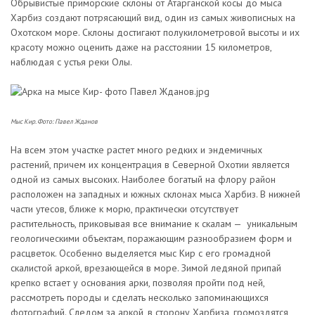
Обрывистые приморские склоны от Атарганской косы до мыса
Харбиз создают потрясающий вид, один из самых живописных на
Охотском море. Склоны достигают полукилометровой высоты и их
красоту можно оценить даже на расстоянии 15 километров,
наблюдая с устья реки Олы.
Мыс Кир. Фото: Павел Жданов
На всем этом участке растет много редких и эндемичных
растений, причем их концентрация в Северной Охотии является
одной из самых высоких. Наиболее богатый на флору район
расположен на западных и южных склонах мыса Харбиз. В нижней
части утесов, ближе к морю, практически отсутствует
растительность, приковывая все внимание к скалам — уникальным
геологическими объектам, поражающим разнообразием форм и
расцветок. Особенно выделяется мыс Кир с его громадной
скалистой аркой, врезающейся в море. Зимой ледяной припай
крепко встает у основания арки, позволяя пройти под ней,
рассмотреть породы и сделать несколько запоминающихся
фотографий. Следом за аркой, в сторону Харбиза, громоздятся