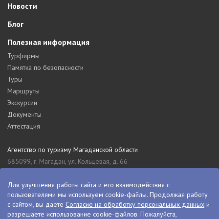
Новости
Блог
Полезная информация
Турфирмы
Памятка по безопасности
Туры
Маршруты
Экскурсии
Документы
Аттестация
Агентство по туризму Магаданской области
685099, г. Магадан, ул. Кольцевая, д. 66
tourism_49@mail.ru
8 (4132) 61-76-67
Для улучшения работы сайта и его взаимодействия с
пользователями мы используем cookie-файлы. Продолжая работу
Туристский информационный центр Магаданской области
с сайтом, вы даете
Согласие на обработку персональных данных
и
685000, г. Магадан, ул. Пролетарская, д. 11
разрешаете использование cookie-файлов. Пожалуйста,