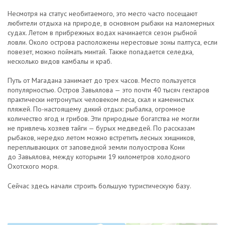
Несмотря на статус необитаемого, это место часто посещают
любители отдыха на природе, в основном рыбаки на маломерных
судах. Летом в прибрежных водах начинается сезон рыбной
ловли. Около острова расположены нерестовые зоны палтуса, если
повезет, можно поймать минтай. Также попадается селедка,
несколько видов камбалы и краб.
Путь от Магадана занимает до трех часов. Место пользуется
популярностью. Остров Завьялова — это почти 40 тысяч гектаров
практически нетронутых человеком леса, скал и каменистых
пляжей. По-настоящему дикий отдых: рыбалка, огромное
количество ягод и грибов. Эти природные богатства не могли
не привлечь хозяев тайги — бурых медведей. По рассказам
рыбаков, нередко летом можно встретить лесных хищников,
переплывающих от заповедной земли полуострова Кони
до Завьялова, между которыми 19 километров холодного
Охотского моря.
Сейчас здесь начали строить большую туристическую базу.